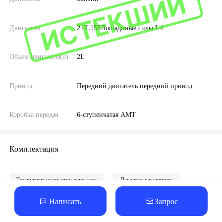
ИСТЕКШИЙ
Двигатель
2.0L155Лошадиные силы L4
Объем двигателя(л)
2L
Привод
Передний двигатель передний привод
Коробка передач
6-ступенчатая АМТ
Комплектация
Технология старт-стоп двигателя
Параллельная помощь
Написать
Запрос
Ещё