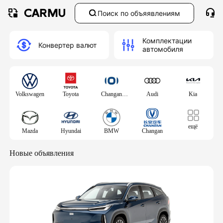
Поиск по объяявлениям
Комплектации
Конвертер валют
автомобиля
Volkswagen
Toyota
Changan
Audi
Kia
Qiyuan(Nevo)
ещё
Mazda
Hyundai
BMW
Changan
Новые объявления