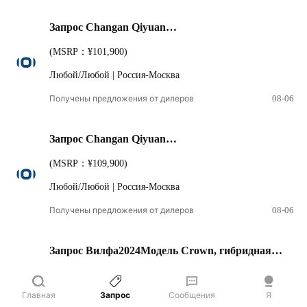
Запрос Changan Qiyuan
Q052026Комплектация506Max +
(MSRP：¥101,900)
Любой/Любой | Россия-Москва
Получены предложения от дилеров
08-06
Запрос Changan Qiyuan
Q052026Комплектация506Лазер Ultra +
(MSRP：¥109,900)
Любой/Любой | Россия-Москва
Получены предложения от дилеров
08-06
Запрос Вилфа2024Модель Crown, гибридная
система, 2,5 л, версия «Премиум»
(MSRP：¥899,000)
Главная
Запрос
Сообщения
Я
Чёрный/Любой | Россия-Москва