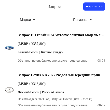
Запрос
Разместить
Марки
Регионы
Запрос E Transit2024Автобус элитная модель с
длинной осью14-15Сиденье100...96KWh
(MSRP：¥357,800)
Белый/Любой | Китай-Гуандун
Объявление опубликовано, ждите предложение
08-08
Запрос Lexus NX2022Раздел260Передний привод
Chuangchi Edition
(MSRP：¥318,800)
Любой/Любой | Россия-Самара
На самом деле2021Год,10Луна11Месяц или12Месяц
Объявление опубликовано, ждите предложение
08-07