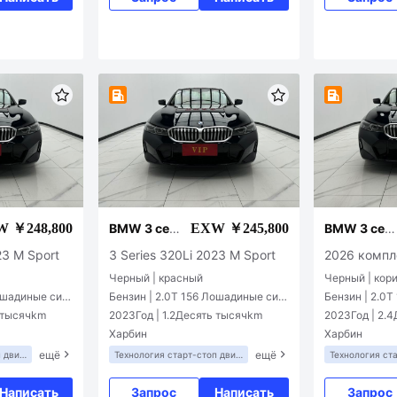
 ￥248,800
EXW ￥245,800
BMW 3 сер
BMW 3 сер
ии
ии
23 M Sport
3 Series 320Li 2023 M Sport
2026 компл
ый 325Li M
Черный | красный
Черный | кор
Лошадиные сил
Бензин | 2.0T 156 Лошадиные сил
Бензин | 2.0
ы L4
ы L4
ь тысячkm
2023Год | 1.2Десять тысячkm
2023Год | 2.
Харбин
Харбин
ещё
ещё
 двиг
Технология старт-стоп двиг
Технология ст
ателя
ателя
Параллельная
Написать
Запрос
Написать
Запрос
Система пред