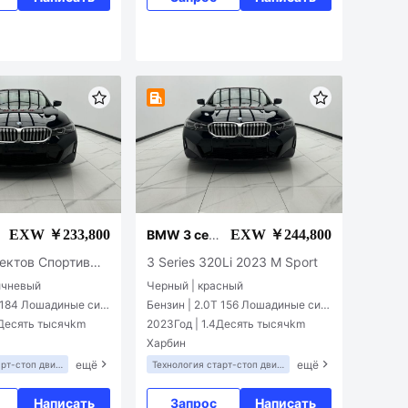
и
EXW ￥233,800
EXW ￥244,800
BMW 3 сер
ии
ектов Спортивн
3 Series 320Li 2023 M Sport
ичневый
Черный | красный
T 184 Лошадиные сил
Бензин | 2.0T 156 Лошадиные сил
ы L4
4Десять тысячkm
2023Год | 1.4Десять тысячkm
Харбин
ещё
ещё
арт-стоп двиг
Технология старт-стоп двиг
 помощь
ателя
Написать
Запрос
Написать
упреждения о