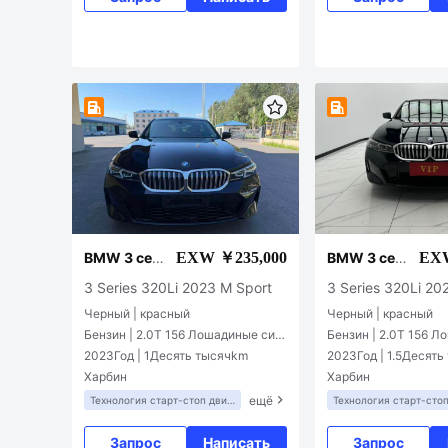
EXW ￥235,000
EXW
BMW 3 сер
BMW 3 сер
ии
ии
3 Series 320Li 2023 M Sport
3 Series 320Li 20
Черный | красный
Черный | красный
Бензин | 2.0T 156 Лошадиные сил
Бензин | 2.0T 156 
ы L4
ы L4
2023Год | 1Десять тысячkm
2023Год | 1.5Десят
Харбин
Харбин
ещё
Технология старт-стоп двиг
Технология старт-стоп
ателя
ателя
Запрос
Написать
Запрос