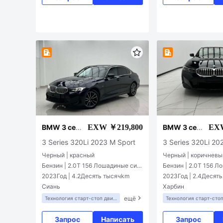
EXW ￥219,800
EXW
BMW 3 сер
BMW 3 сер
ии
ии
3 Series 320Li 2023 M Sport
3 Series 320Li 20
Черный | красный
Черный | коричневы
Бензин | 2.0T 156 Лошадиные сил
Бензин | 2.0T 156 
ы L4
ы L4
2023Год | 4.2Десять тысячkm
2023Год | 2.4Десят
Сиань
Харбин
ещё
Технология старт-стоп двиг
Технология старт-сто
ателя
ателя
Запрос
Написать
Запрос