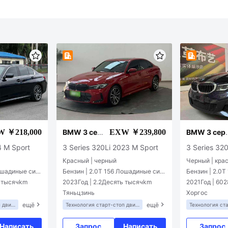
 ￥218,000
EXW ￥239,800
BMW 3 сер
BMW 3 сер
ии
и
4 M Sport
3 Series 320Li 2023 M Sport
3 Series 32
Красный | черный
Черный | кра
Лошадиные сил
Бензин | 2.0T 156 Лошадиные сил
Бензин | 2.0
ы L4
ы L4
ь тысячkm
2023Год | 2.2Десять тысячkm
2021Год | 60
Тяньцзинь
Хоргос
ещё
ещё
 двиг
Технология старт-стоп двиг
Технология ст
ателя
ателя
Написать
Запрос
Написать
Запрос