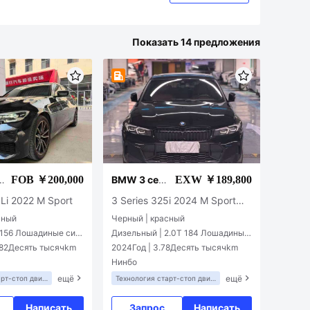
Показать 14 предложения
FOB ￥200,000
EXW ￥189,800
и
BMW 3 сер
ии
0Li 2022 M Sport
3 Series 325i 2024 M Sport S
hadow Edition
сный
Черный | красный
T 156 Лошадиные сил
Дизельный | 2.0T 184 Лошадиные
силы L4
282Десять тысячkm
2024Год | 3.78Десять тысячkm
Нинбо
ещё
ещё
арт-стоп двиг
Технология старт-стоп двиг
ателя
Система активного тормож
Написать
Запрос
Написать
ения/активной безопасност