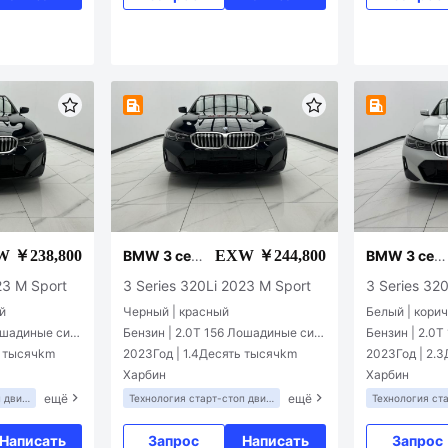
выходе из пол
Система актив
ения/активной
Функция удале
и
а
 ￥238,800
EXW ￥244,800
BMW 3 сер
BMW 3 сер
ии
ии
23 M Sport
3 Series 320Li 2023 M Sport
3 Series 32
й
Черный | красный
Белый | кори
Лошадиные сил
Бензин | 2.0T 156 Лошадиные сил
Бензин | 2.0
ы L4
ы L4
ь тысячkm
2023Год | 1.4Десять тысячkm
2023Год | 2.
Харбин
Харбин
ещё
ещё
п двиг
Технология старт-стоп двиг
Технология ст
ателя
ателя
Написать
Запрос
Написать
Запрос