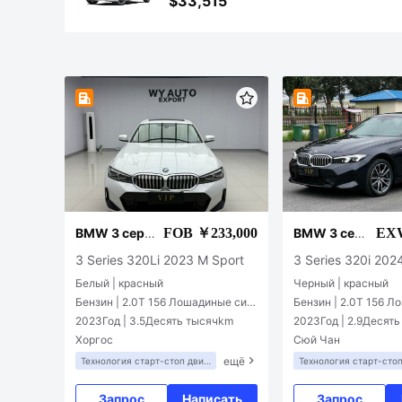
$33,515
FOB ￥233,000
EXW
BMW 3 сери
BMW 3 сер
и
ии
3 Series 320Li 2023 M Sport
3 Series 320i 202
Белый | красный
Черный | красный
Бензин | 2.0T 156 Лошадиные сил
Бензин | 2.0T 156 
ы L4
ы L4
2023Год | 3.5Десять тысячkm
2023Год | 2.9Десят
Хоргос
Сюй Чан
ещё
Технология старт-стоп двиг
Технология старт-стоп
ателя
ателя
Запрос
Написать
Запрос